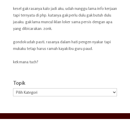
kesel gak rasanya kalo jadi aku, udah nunggu lama info kerjaan
tapi ternyata di php. katanya gak perlu dulu gak butuh dulu
jasaku. gak lama muncul iklan loker sama persis dengan apa
yang dibicarakan. zonk.
gondok udah pasti, rasanya dalam hati pengen nyakar tapi
mukaku tetap harus ramah kayak ibu guru paud.
kek mana tuch?
Topik
Topik