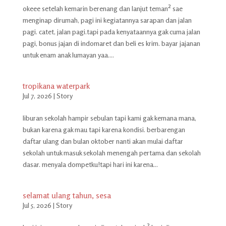
okeee setelah kemarin berenang dan lanjut teman² sae
menginap dirumah, pagi ini kegiatannya sarapan dan jalan
pagi. catet, jalan pagi.tapi pada kenyataannya gak cuma jalan
pagi, bonus jajan di indomaret dan beli es krim. bayar jajanan
untuk enam anak lumayan yaa....
tropikana waterpark
Jul 7, 2026
|
Story
liburan sekolah hampir sebulan tapi kami gak kemana mana,
bukan karena gak mau tapi karena kondisi. berbarengan
daftar ulang dan bulan oktober nanti akan mulai daftar
sekolah untuk masuk sekolah menengah pertama dan sekolah
dasar. menyala dompetku!tapi hari ini karena...
selamat ulang tahun, sesa
Jul 5, 2026
|
Story