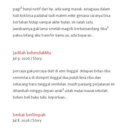
pagi² bunyi notif dari hp, ada uang masuk. astagaaa dalam
hati kok bisa padahal tadi malem mikir gimana caranya bisa
bertahan hidup sampai akhir bulan. ini salah satu
jawabannya.gak lama setelah magrib berkumandang tiba²
paksu bilang aku transfer kamu ya, ada bayaran...
jadilah kehendakMu
Jul 9, 2026
|
Story
percaya gak percaya duit di atm tinggal delapan belas ribu
sementara di dompet tinggal dua puluh lima ribu dan
sekarang baru tanggal sembilan. masih panjang perjalanan ini
ditambah minggu depan anak² udah mulai masuk sekolah.
belum beli buku tulis, keperluan...
berkat berlimpah
Jul 8, 2026
|
Story