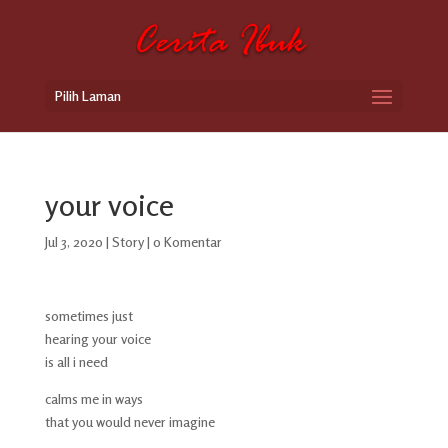
Pilih Laman
your voice
Jul 3, 2020
|
Story
|
0 Komentar
sometimes just
hearing your voice
is all i need
calms me in ways
that you would never imagine