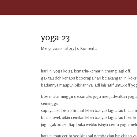
yoga-23
Mei 9, 2020
|
Story
|
0 Komentar
hari ini yoga ke 23, kemarin-kemarin emang lagi off.
gak tau deh kenapa beberapa hari belakangan ini kok 
badannya maupun pikirannya jadi inisiatif untuk off yo
btw, mulai minggu depan aku juga menjadwalkan yogany
seminggu,
supaya aku bisa istirahat lebih banyak lagi atau bisa m
baca novel, bikin cemilan lebih banyak lagi atau bikin 
juga gak bosen tiap buka webku isinya cerita yoga melulu
hari ini mau cerita sedikit soal pembagian bingkisan y