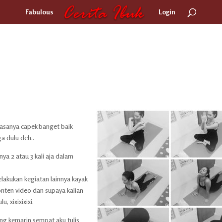
Fabulous
Login
rasanya capek banget baik
ga dulu deh..
a 2 atau 3 kali aja dalam
elakukan kegiatan lainnya kayak
konten video dan supaya kalian
, xixixixixi.
ang kemarin sempat aku tulis