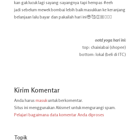
kan gak lucuk lagi sayang-sayangnya tapi hempas #eeh
jadi sebelum mewek bombai lebih baik masukkan ke keranjang
belanjaan lalu bayar dan pakailah hari ini😎🥰👏🏼🤸🏼‍♀️
ootd yoga hari ini:
top: chaixiabai (shopee)
bottom: lokal (beli di ITC)
Kirim Komentar
Anda harus
masuk
untuk berkomentar.
Situs ini menggunakan Akismet untuk mengurangi spam.
Pelajari bagaimana data komentar Anda diproses
Topik