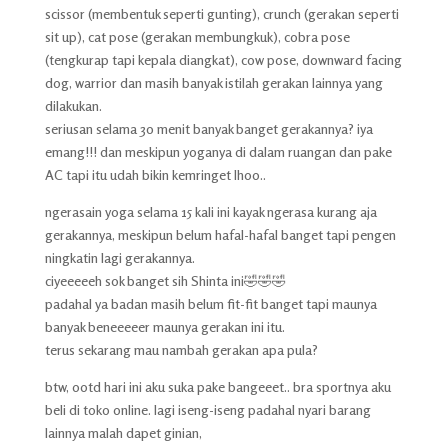
scissor (membentuk seperti gunting), crunch (gerakan seperti
sit up), cat pose (gerakan membungkuk), cobra pose
(tengkurap tapi kepala diangkat), cow pose, downward facing
dog, warrior dan masih banyak istilah gerakan lainnya yang
dilakukan.
seriusan selama 30 menit banyak banget gerakannya? iya
emang!!! dan meskipun yoganya di dalam ruangan dan pake
AC tapi itu udah bikin kemringet lhoo..
ngerasain yoga selama 15 kali ini kayak ngerasa kurang aja
gerakannya, meskipun belum hafal-hafal banget tapi pengen
ningkatin lagi gerakannya.
ciyeeeeeh sok banget sih Shinta ini🤣🤣🤣
padahal ya badan masih belum fit-fit banget tapi maunya
banyak beneeeeer maunya gerakan ini itu.
terus sekarang mau nambah gerakan apa pula?
btw, ootd hari ini aku suka pake bangeeet.. bra sportnya aku
beli di toko online. lagi iseng-iseng padahal nyari barang
lainnya malah dapet ginian,