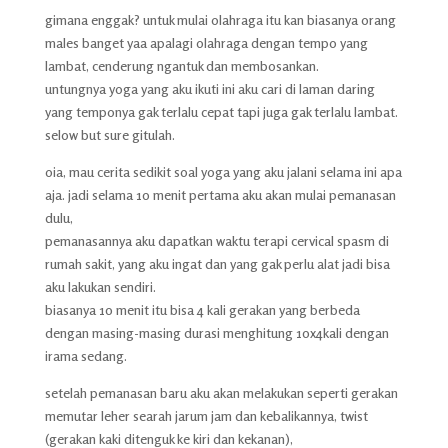
gimana enggak? untuk mulai olahraga itu kan biasanya orang
males banget yaa apalagi olahraga dengan tempo yang
lambat, cenderung ngantuk dan membosankan.
untungnya yoga yang aku ikuti ini aku cari di laman daring
yang temponya gak terlalu cepat tapi juga gak terlalu lambat.
selow but sure gitulah.
oia, mau cerita sedikit soal yoga yang aku jalani selama ini apa
aja. jadi selama 10 menit pertama aku akan mulai pemanasan
dulu,
pemanasannya aku dapatkan waktu terapi cervical spasm di
rumah sakit, yang aku ingat dan yang gak perlu alat jadi bisa
aku lakukan sendiri.
biasanya 10 menit itu bisa 4 kali gerakan yang berbeda
dengan masing-masing durasi menghitung 10x4kali dengan
irama sedang.
setelah pemanasan baru aku akan melakukan seperti gerakan
memutar leher searah jarum jam dan kebalikannya, twist
(gerakan kaki ditenguk ke kiri dan kekanan),