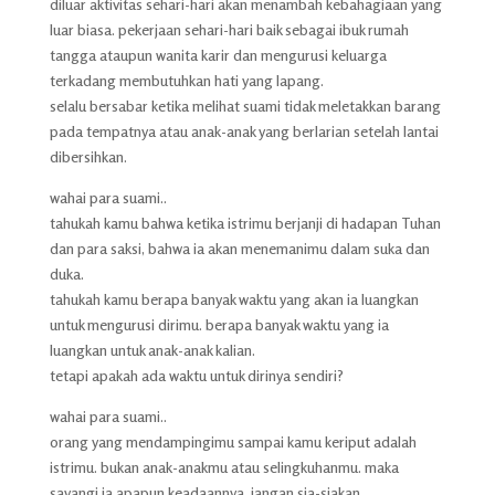
diluar aktivitas sehari-hari akan menambah kebahagiaan yang
luar biasa. pekerjaan sehari-hari baik sebagai ibuk rumah
tangga ataupun wanita karir dan mengurusi keluarga
terkadang membutuhkan hati yang lapang.
selalu bersabar ketika melihat suami tidak meletakkan barang
pada tempatnya atau anak-anak yang berlarian setelah lantai
dibersihkan.
wahai para suami..
tahukah kamu bahwa ketika istrimu berjanji di hadapan Tuhan
dan para saksi, bahwa ia akan menemanimu dalam suka dan
duka.
tahukah kamu berapa banyak waktu yang akan ia luangkan
untuk mengurusi dirimu. berapa banyak waktu yang ia
luangkan untuk anak-anak kalian.
tetapi apakah ada waktu untuk dirinya sendiri?
wahai para suami..
orang yang mendampingimu sampai kamu keriput adalah
istrimu. bukan anak-anakmu atau selingkuhanmu. maka
sayangi ia apapun keadaannya. jangan sia-siakan.