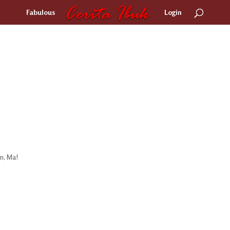
Fabulous
Login
un, Ma!