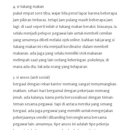
4. si tukang makan
pukul empat sore tiba, wajar bila perut lapar karena beberapa
jam pikiran terkuras, tetapi jam pulang masih beberapa jam
lagi. di saat seperti inilah si tukang makan beraksi. biasanya, ia
selalu menjadi pelopor pegawai lain untuk membeli cemilan
yang umumnya dibeli melalui ojek online. bahkan tak jarang si
tukang makan ini rela menjadi kordinator dalam membeli
makanan. ada juga yang selalu memiliki stok makanan
melimpah saat yang lain sedang kekeringan. pokoknya, di
mana ada dia, tak ada orang yang kelaparan.
5. si ansos (anti sosial)
bergaul dengan rekan kantor memang sangat menyenangkan.
maklum, sehari-hari bergumul dengan pekerjaan memang
jenuh. ada kalanya, kamu perlu bersosialisasi dengan teman-
teman sesama pegawai. tapi di antara mereka yang senang
bergaul, ada juga pegawai yang memilih untuk mengerjakan
pekerjaannya sendiri dibanding bercengkrama bersama
pegawai lain. umumnya, tipe ansos ini adalah tipe pekerja