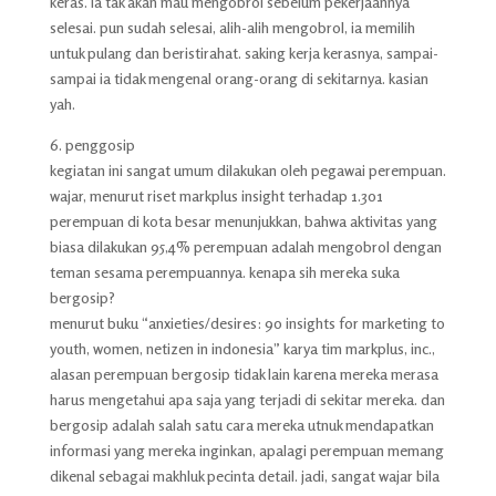
keras. ia tak akan mau mengobrol sebelum pekerjaannya
selesai. pun sudah selesai, alih-alih mengobrol, ia memilih
untuk pulang dan beristirahat. saking kerja kerasnya, sampai-
sampai ia tidak mengenal orang-orang di sekitarnya. kasian
yah.
6. penggosip
kegiatan ini sangat umum dilakukan oleh pegawai perempuan.
wajar, menurut riset markplus insight terhadap 1.301
perempuan di kota besar menunjukkan, bahwa aktivitas yang
biasa dilakukan 95,4% perempuan adalah mengobrol dengan
teman sesama perempuannya. kenapa sih mereka suka
bergosip?
menurut buku “anxieties/desires: 90 insights for marketing to
youth, women, netizen in indonesia” karya tim markplus, inc.,
alasan perempuan bergosip tidak lain karena mereka merasa
harus mengetahui apa saja yang terjadi di sekitar mereka. dan
bergosip adalah salah satu cara mereka utnuk mendapatkan
informasi yang mereka inginkan, apalagi perempuan memang
dikenal sebagai makhluk pecinta detail. jadi, sangat wajar bila