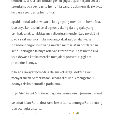
hemofilia. di sisi lain, mutasi gen ini juga dapat terjadi secara
spontan pada penderita hemofilia yang tidak memiliki riwayat
keluarga penderita hemofilia.
apabila tidak ada riwayat keluarga yang menderita hemofilia,
biasanya kondisi ini terdiagnosis dari gejala-gejala yang
terlihat. anak-anak biasanya dicurigai menderita penyakit ini
pada saat mereka mulai merangkak atau berjalan yang
ditandai dengan kulit yang mudah memar atau perdarahan
sendi. sebagian lainnya ada yang terdeteksi saat memasuki
usia dewasa ketika mereka menjalani prosedur gigi atau
prosedur lainnya.
bila ada riwayat hemofilia dalam keluarga, dokter akan
menyarankan pemeriksaan secara dini untuk mengetahui
adanya risiko hemofilia pada anak.
(info lebih lanjut bisa browsing, ada bermacam informasi disana)
selamat jalan Rafa, doa kami besertamu, semoga Rafa tenang
dan bahagia disana..