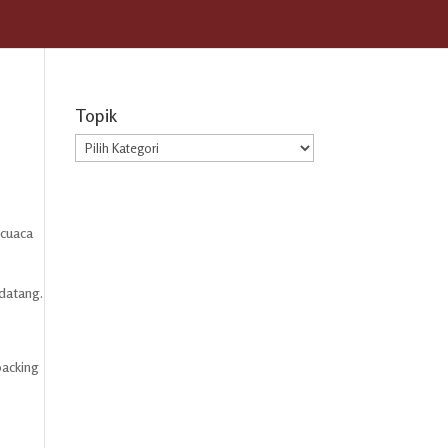
Topik
Topik
 cuaca
 datang.
packing