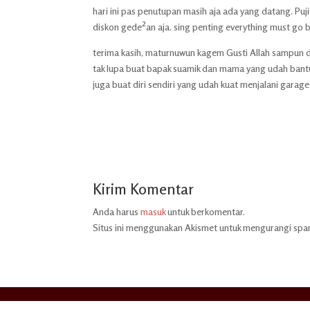
hari ini pas penutupan masih aja ada yang datang. Puj
diskon gede²an aja. sing penting everything must go 
terima kasih, maturnuwun kagem Gusti Allah sampun d
tak lupa buat bapak suamik dan mama yang udah bantu
juga buat diri sendiri yang udah kuat menjalani garage
Kirim Komentar
Anda harus
masuk
untuk berkomentar.
Situs ini menggunakan Akismet untuk mengurangi sp