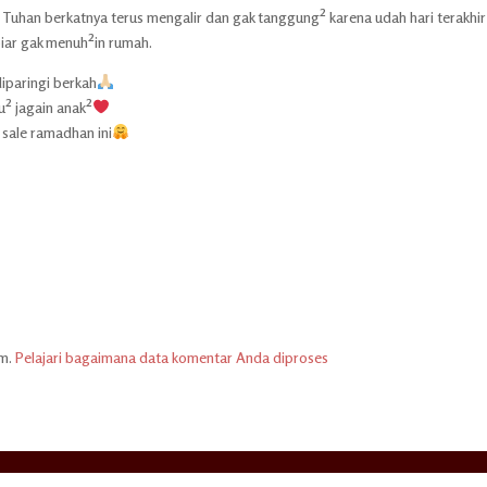
i Tuhan berkatnya terus mengalir dan gak tanggung² karena udah hari terakhir 
biar gak menuh²in rumah.
iparingi berkah
² jagain anak²
 sale ramadhan ini
am.
Pelajari bagaimana data komentar Anda diproses