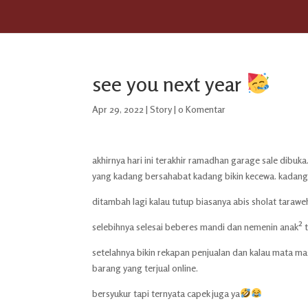
see you next year
Apr 29, 2022
|
Story
|
0 Komentar
akhirnya hari ini terakhir ramadhan garage sale dibu
yang kadang bersahabat kadang bikin kecewa. kadang 
ditambah lagi kalau tutup biasanya abis sholat taraw
selebihnya selesai beberes mandi dan nemenin anak² t
setelahnya bikin rekapan penjualan dan kalau mata 
barang yang terjual online.
bersyukur tapi ternyata capek juga ya