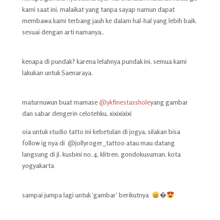
kami saat ini, malaikat yang tanpa sayap namun dapat
membawa kami terbang jauh ke dalam hal-hal yang lebih baik.
sesuai dengan arti namanya..
kenapa di pundak? karena lelahnya pundak ini, semua kami
lakukan untuk Saenaraya.
maturnuwun buat mamase
@ykfinestasshole
yang gambar
dan sabar dengerin celotehku, xixixixixi
oia untuk studio tatto ini kebetulan di jogya, silakan bisa
follow ig nya di @jollyroger_tattoo atau mau datang
langsung di jl. kusbini no. 4, klitren, gondokusuman, kota
yogyakarta
sampai jumpa lagi untuk ‘gambar’ berikutnya
�