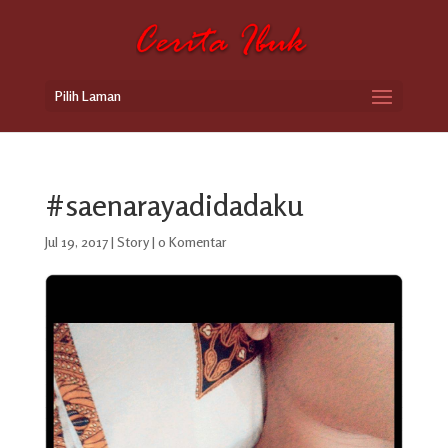
Pilih Laman
#saenarayadidadaku
Jul 19, 2017
|
Story
|
0 Komentar