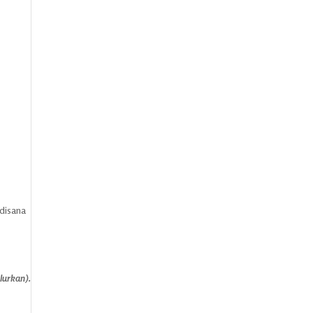
 disana
lurkan).