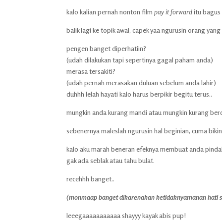
kalo kalian pernah nonton film
pay it
forward
itu bagus
balik lagi ke topik awal, capek yaa ngurusin orang ya
pengen banget diperhatiin?
(udah dilakukan tapi sepertinya gagal paham anda)
merasa tersakiti?
(udah pernah merasakan duluan sebelum anda lahir)
duhhh lelah hayati kalo harus berpikir begitu terus..
mungkin anda kurang mandi atau mungkin kurang berci
sebenernya maleslah ngurusin hal beginian, cuma bikin
kalo aku marah beneran efeknya membuat anda pindah k
gak ada seblak atau tahu bulat.
recehhh banget..
(monmaap banget dikarenakan ketidaknyamanan hati sehi
leeegaaaaaaaaaaa shayyy kayak abis pup!