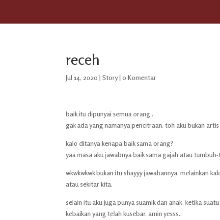
receh
Jul 14, 2020
|
Story
|
0 Komentar
baik itu dipunyai semua orang..
gak ada yang namanya pencitraan, toh aku bukan arti
kalo ditanya kenapa baik sama orang?
yaa masa aku jawabnya baik sama gajah atau tumbuh-
wkwkwkwk bukan itu shayyy jawabannya, melainkan kalo k
atau sekitar kita.
selain itu aku juga punya suamik dan anak, ketika suat
kebaikan yang telah kusebar. amin yesss..