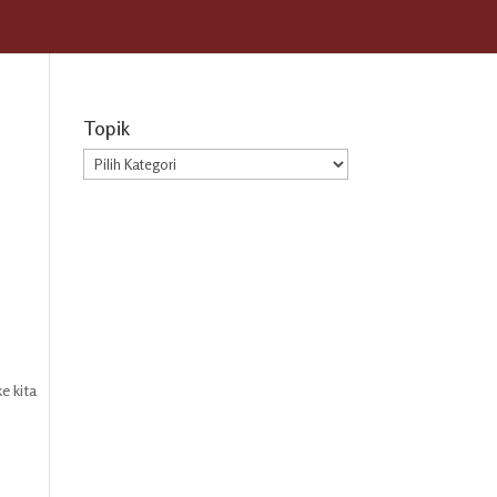
Topik
Topik
e kita