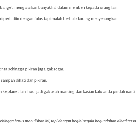
 banget. mengajarkan banyak hal dalam memberi kepada orang lain.
ng diperhatiin dengan tulus tapi malah berbalik kurang menyenangkan.
nta sehingga pikiran juga gak segar.
 sampah dihati dan pikiran.
e planet lain lhoo, jadi gak usah mancing dan kasian kalo anda pindah nanti
ngga harus menuliskan ini, tapi dengan begini segala kegundahan dihati tersa