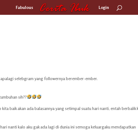
Fabulous
Login
s apalagi selebgram yang followernya berember-ember.
tumbuhan sih??
ita baik akan ada balasannya yang setimpal suatu hari nanti, entah berbalik k
u hari nanti kalo aku gak ada lagi di dunia ini semoga keluargaku mendapatkan