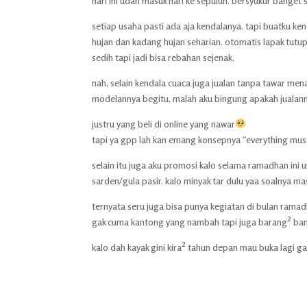
hari ini udah masuk hari ke sepuluh. bersyukur banget 
setiap usaha pasti ada aja kendalanya. tapi buatku k
hujan dan kadang hujan seharian. otomatis lapak tutup
sedih tapi jadi bisa rebahan sejenak.
nah, selain kendala cuaca juga jualan tanpa tawar men
modelannya begitu, malah aku bingung apakah jualan
justru yang beli di online yang nawar
tapi ya gpp lah kan emang konsepnya “everything mus
selain itu juga aku promosi kalo selama ramadhan ini 
sarden/gula pasir. kalo minyak tar dulu yaa soalnya ma
ternyata seru juga bisa punya kegiatan di bulan ramad
gak cuma kantong yang nambah tapi juga barang² ban
kalo dah kayak gini kira² tahun depan mau buka lagi ga