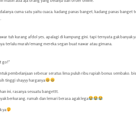
sih masih ada aja orang yang belanja dan order online.
endalanya cuma satu yaitu cuaca. kadang panas banget, kadang panas banget t
.
awar tuh kurang afdol yes, apalagi di kampung gini. tapi ternyata gak banyak 
nya terlalu murah/emang mereka segan buat nawar atau gimana.
t go!”
untuk pembelanjaan sebesar seratus lima puluh ribu rupiah bonus sembako. bis
sih tinggi shayyy harganya
han ini, rasanya sesuatu bangettt.
yak berkurang. rumah dan lemari berasa agak lega
k ya