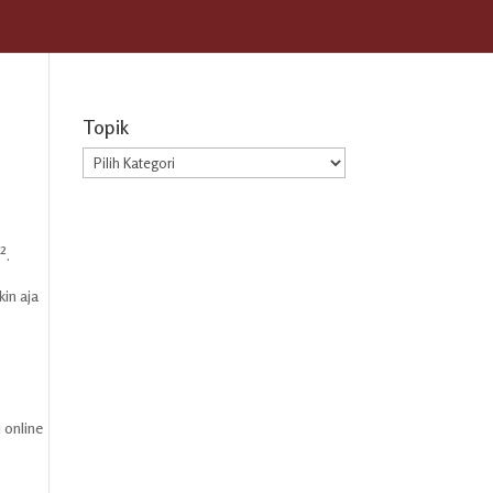
Topik
Topik
².
in aja
 online