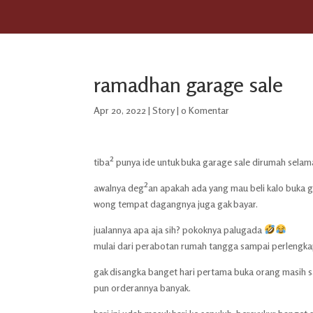
ramadhan garage sale
Apr 20, 2022
|
Story
|
0 Komentar
tiba² punya ide untuk buka garage sale dirumah selam
awalnya deg²an apakah ada yang mau beli kalo buka ga
wong tempat dagangnya juga gak bayar.
jualannya apa aja sih? pokoknya palugada
mulai dari perabotan rumah tangga sampai perlengkap
gak disangka banget hari pertama buka orang masih sa
pun orderannya banyak.