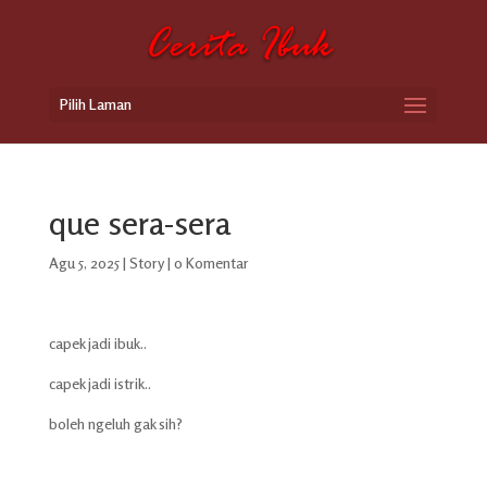
Pilih Laman
que sera-sera
Agu 5, 2025
|
Story
|
0 Komentar
capek jadi ibuk..
capek jadi istrik..
boleh ngeluh gak sih?