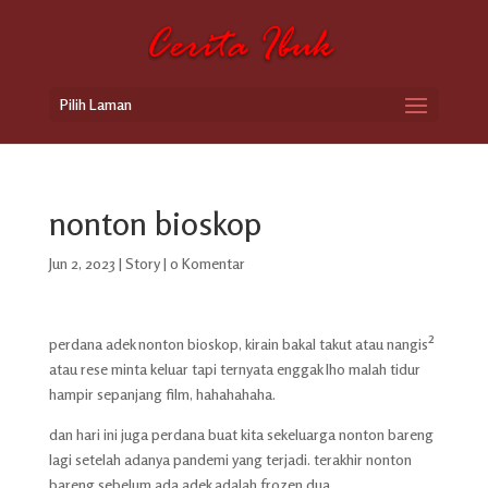
Pilih Laman
nonton bioskop
Jun 2, 2023
|
Story
|
0 Komentar
perdana adek nonton bioskop, kirain bakal takut atau nangis²
atau rese minta keluar tapi ternyata enggak lho malah tidur
hampir sepanjang film, hahahahaha.
dan hari ini juga perdana buat kita sekeluarga nonton bareng
lagi setelah adanya pandemi yang terjadi. terakhir nonton
bareng sebelum ada adek adalah frozen dua.