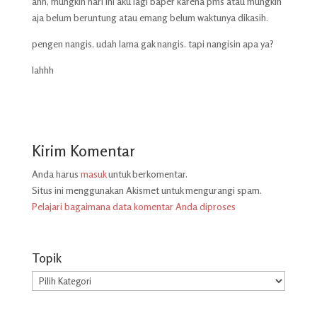
ahh, mungkin hari ini aku lagi baper karena pms atau mungkin
aja belum beruntung atau emang belum waktunya dikasih.
pengen nangis, udah lama gak nangis. tapi nangisin apa ya?
lahhh
Kirim Komentar
Anda harus
masuk
untuk berkomentar.
Situs ini menggunakan Akismet untuk mengurangi spam.
Pelajari bagaimana data komentar Anda diproses
Topik
Topik