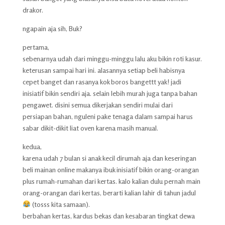
drakor.
ngapain aja sih, Buk?
pertama,
sebenarnya udah dari minggu-minggu lalu aku bikin roti kasur.
keterusan sampai hari ini. alasannya setiap beli habisnya
cepet banget dan rasanya kok boros bangettt yak! jadi
inisiatif bikin sendiri aja. selain lebih murah juga tanpa bahan
pengawet. disini semua dikerjakan sendiri mulai dari
persiapan bahan, nguleni pake tenaga dalam sampai harus
sabar dikit-dikit liat oven karena masih manual.
kedua,
karena udah 7 bulan si anak kecil dirumah aja dan keseringan
beli mainan online makanya ibuk inisiatif bikin orang-orangan
plus rumah-rumahan dari kertas. kalo kalian dulu pernah main
orang-orangan dari kertas, berarti kalian lahir di tahun jadul
(tosss kita samaan).
berbahan kertas, kardus bekas dan kesabaran tingkat dewa