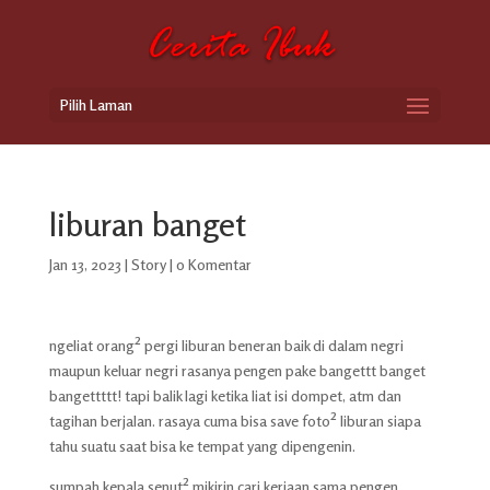
Pilih Laman
liburan banget
Jan 13, 2023
|
Story
|
0 Komentar
ngeliat orang² pergi liburan beneran baik di dalam negri
maupun keluar negri rasanya pengen pake bangettt banget
bangettttt! tapi balik lagi ketika liat isi dompet, atm dan
tagihan berjalan. rasaya cuma bisa save foto² liburan siapa
tahu suatu saat bisa ke tempat yang dipengenin.
sumpah kepala senut² mikirin cari kerjaan sama pengen