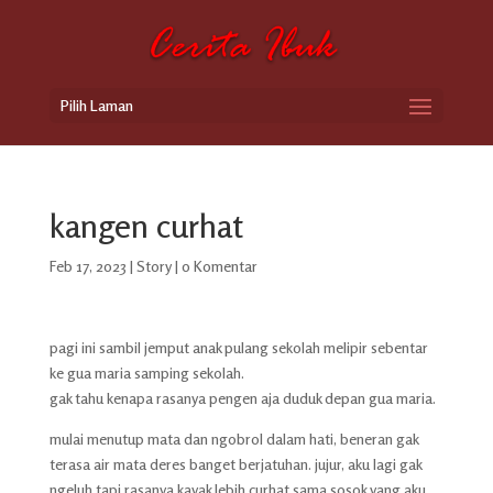
Pilih Laman
kangen curhat
Feb 17, 2023
|
Story
|
0 Komentar
pagi ini sambil jemput anak pulang sekolah melipir sebentar
ke gua maria samping sekolah.
gak tahu kenapa rasanya pengen aja duduk depan gua maria.
mulai menutup mata dan ngobrol dalam hati, beneran gak
terasa air mata deres banget berjatuhan. jujur, aku lagi gak
ngeluh tapi rasanya kayak lebih curhat sama sosok yang aku