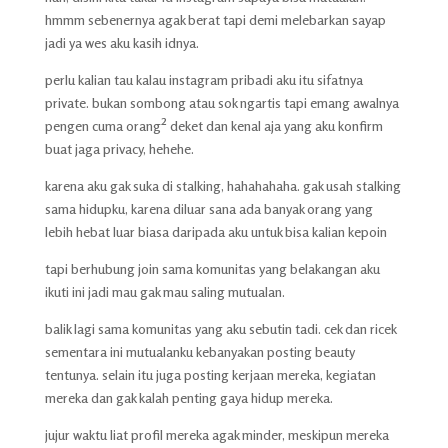
hmmm sebenernya agak berat tapi demi melebarkan sayap
jadi ya wes aku kasih idnya.
perlu kalian tau kalau instagram pribadi aku itu sifatnya
private. bukan sombong atau sok ngartis tapi emang awalnya
pengen cuma orang² deket dan kenal aja yang aku konfirm
buat jaga privacy, hehehe.
karena aku gak suka di stalking, hahahahaha. gak usah stalking
sama hidupku, karena diluar sana ada banyak orang yang
lebih hebat luar biasa daripada aku untuk bisa kalian kepoin
tapi berhubung join sama komunitas yang belakangan aku
ikuti ini jadi mau gak mau saling mutualan.
balik lagi sama komunitas yang aku sebutin tadi. cek dan ricek
sementara ini mutualanku kebanyakan posting beauty
tentunya. selain itu juga posting kerjaan mereka, kegiatan
mereka dan gak kalah penting gaya hidup mereka.
jujur waktu liat profil mereka agak minder, meskipun mereka