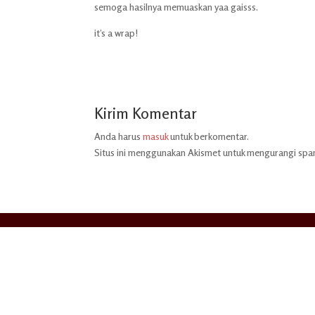
semoga hasilnya memuaskan yaa gaisss.
it’s a wrap!
Kirim Komentar
Anda harus
masuk
untuk berkomentar.
Situs ini menggunakan Akismet untuk mengurangi sp