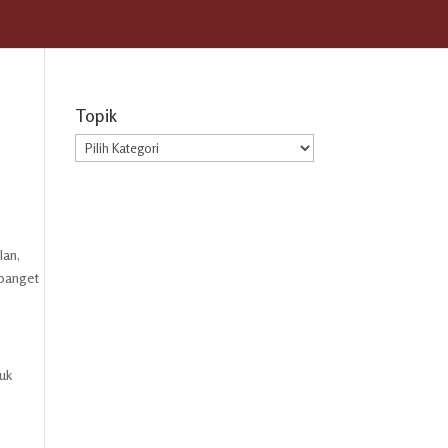
Topik
Topik
lan,
 banget
uk