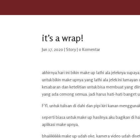
it’s a wrap!
Jun 17, 2020
|
Story
|
0 Komentar
akhirnya hari ini bikin make up lathi ala jeleknya supay
untuk bikin make upnya yang lathi ala jelek ini lumaya
kesabaran dan ketelitian untuk bisa membuat yang diin
yang ada cemong semua. jadi harus hati-hati banget u
FYI, untuk tulisan di dahi dan pipi kiri kanan mengguna
seperti biasa untuk make up hasilnya aku bagikan di h
aplikasi make upnya.
bhaiiikkkkk make up udah oke, kamera video udah dis