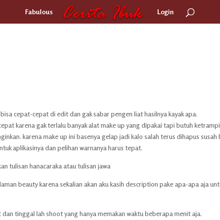
Fabulous
Login
a bisa cepat-cepat di edit dan gak sabar pengen liat hasilnya kayak apa.
n cepat karena gak terlalu banyak alat make up yang dipakai tapi butuh ketrampi
ginkan. karena make up ini basenya gelap jadi kalo salah terus dihapus susah
ntuk aplikasinya dan pelihan warnanya harus tepat.
kan tulisan hanacaraka atau tulisan jawa
alaman beauty karena sekalian akan aku kasih description pake apa-apa aja unt
et dan tinggal lah shoot yang hanya memakan waktu beberapa menit aja.