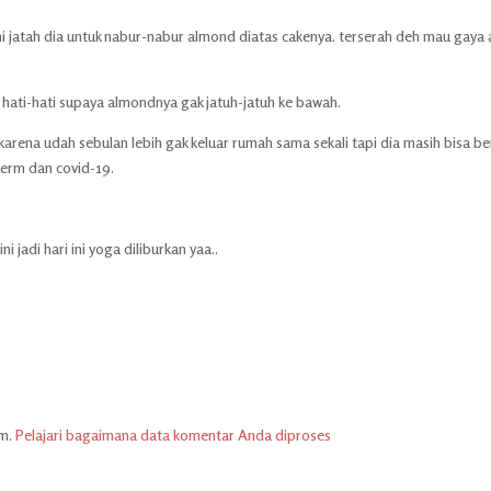
 ini jatah dia untuk nabur-nabur almond diatas cakenya. terserah deh mau gaya 
 hati-hati supaya almondnya gak jatuh-jatuh ke bawah.
karena udah sebulan lebih gak keluar rumah sama sekali tapi dia masih bisa be
germ dan covid-19.
jadi hari ini yoga diliburkan yaa..
am.
Pelajari bagaimana data komentar Anda diproses