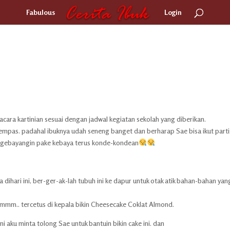
Fabulous
Login
 acara kartinian sesuai dengan jadwal kegiatan sekolah yang diberikan.
empas. padahal ibuknya udah seneng banget dan berharap Sae bisa ikut partis
 ngebayangin pake kebaya terus konde-kondean
dihari ini, ber-ger-ak-lah tubuh ini ke dapur untuk otak atik bahan-bahan ya
hmmm.. tercetus di kepala bikin Cheesecake Coklat Almond.
ini aku minta tolong Sae untuk bantuin bikin cake ini. dan