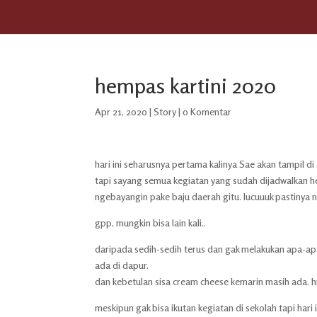
hempas kartini 2020
Apr 21, 2020
|
Story
|
0 Komentar
hari ini seharusnya pertama kalinya Sae akan tampil di
tapi sayang semua kegiatan yang sudah dijadwalkan h
ngebayangin pake baju daerah gitu. lucuuuk pastinya
gpp, mungkin bisa lain kali..
daripada sedih-sedih terus dan gak melakukan apa-apa 
ada di dapur.
dan kebetulan sisa cream cheese kemarin masih ada. 
meskipun gak bisa ikutan kegiatan di sekolah tapi hari 