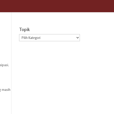
Topik
Topik
ipasi,
ng masih