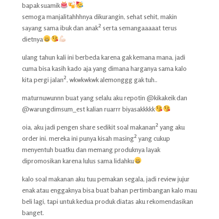
bapak suamik
semoga manjalitahhhnya dikurangin, sehat sehit, makin
sayang sama ibuk dan anak² serta semangaaaaat terus
dietnya
ulang tahun kali ini berbeda karena gak kemana mana, jadi
cuma bisa kasih kado aja yang dimana harganya sama kalo
kita pergi jalan², wkwkwkwk alemonggg gak tuh..
maturnuwunnn buat yang selalu aku repotin @kikakeik dan
@warungdimsum_est kalian ruarrr biyasakkkkk
oia, aku jadi pengen share sedikit soal makanan² yang aku
order ini. mereka ini punya kisah masing² yang cukup
menyentuh buatku dan memang produknya layak
dipromosikan karena lulus sama lidahku
kalo soal makanan aku tuu pemakan segala, jadi review jujur
enak atau enggaknya bisa buat bahan pertimbangan kalo mau
beli lagi, tapi untuk kedua produk diatas aku rekomendasikan
banget.