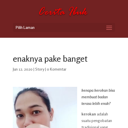
Pilih Laman
enaknya pake banget
Jun 12, 2020
|
Story
|
0 Komentar
kenapa kerokan bisa
membuat badan
terasa lebih enak?
kerokan
adalah
suatu pengobatan
tradisional yang