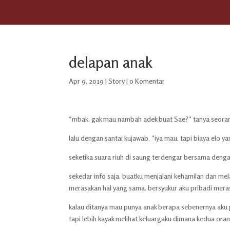
delapan anak
Apr 9, 2019
|
Story
|
0 Komentar
“mbak, gak mau nambah adek buat Sae?” tanya seoran
lalu dengan santai kujawab, “iya mau, tapi biaya elo 
seketika suara riuh di saung terdengar bersama den
sekedar info saja, buatku menjalani kehamilan dan me
merasakan hal yang sama. bersyukur aku pribadi mer
kalau ditanya mau punya anak berapa sebenernya aku 
tapi lebih kayak melihat keluargaku dimana kedua or