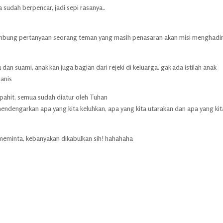
sudah berpencar, jadi sepi rasanya..
sambung pertanyaan seorang teman yang masih penasaran akan misi menghadi
dan suami, anak kan juga bagian dari rejeki di keluarga. gak ada istilah anak
anis
 pahit, semua sudah diatur oleh Tuhan
endengarkan apa yang kita keluhkan, apa yang kita utarakan dan apa yang kit
meminta, kebanyakan dikabulkan sih! hahahaha