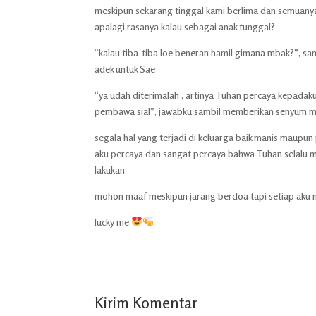
meskipun sekarang tinggal kami berlima dan semuanya 
apalagi rasanya kalau sebagai anak tunggal?
“kalau tiba-tiba loe beneran hamil gimana mbak?”, 
adek untuk Sae
“ya udah diterimalah , artinya Tuhan percaya kepadaku 
pembawa sial”, jawabku sambil memberikan senyum m
segala hal yang terjadi di keluarga baik manis maupun
aku percaya dan sangat percaya bahwa Tuhan selalu m
lakukan
mohon maaf meskipun jarang berdoa tapi setiap aku 
lucky me
Kirim Komentar