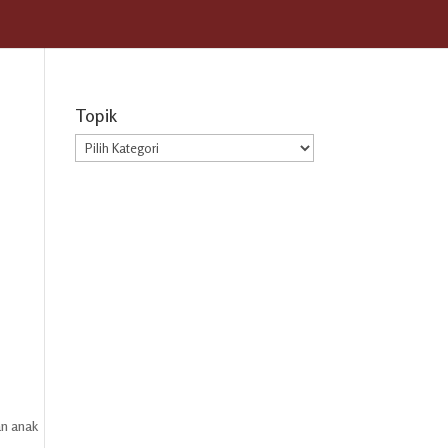
Topik
Topik
an anak