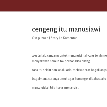
cengeng itu manusiawi
Okt 9, 2020
|
Story
|
0 Komentar
aku terlalu cengeng untuk menangisi hal yang telah me
menyakitkan namun tak pernah bisa hilang.
rasa itu selalu dan selalu ada, melekat erat bagaikan 
bagaimana caranya untuk agar kumengerti bahwa aku t
menangislah bila harus menangis..