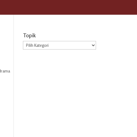
Topik
Topik
 drama