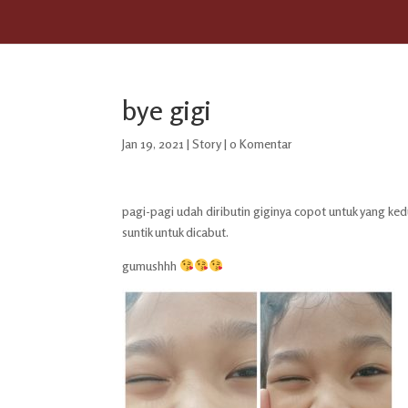
bye gigi
Jan 19, 2021
|
Story
|
0 Komentar
pagi-pagi udah diributin giginya copot untuk yang ked
suntik untuk dicabut.
gumushhh