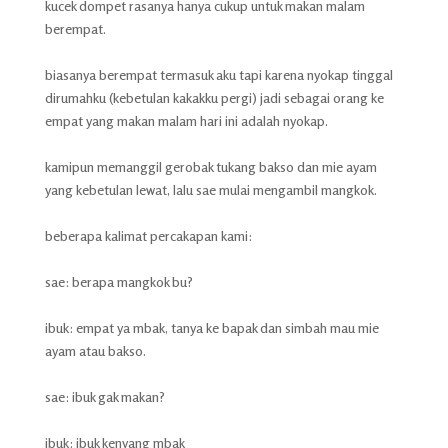
kucek dompet rasanya hanya cukup untuk makan malam
berempat.
biasanya berempat termasuk aku tapi karena nyokap tinggal
dirumahku (kebetulan kakakku pergi) jadi sebagai orang ke
empat yang makan malam hari ini adalah nyokap.
kamipun memanggil gerobak tukang bakso dan mie ayam
yang kebetulan lewat, lalu sae mulai mengambil mangkok.
beberapa kalimat percakapan kami:
sae: berapa mangkok bu?
ibuk: empat ya mbak, tanya ke bapak dan simbah mau mie
ayam atau bakso.
sae: ibuk gak makan?
ibuk: ibuk kenyang mbak