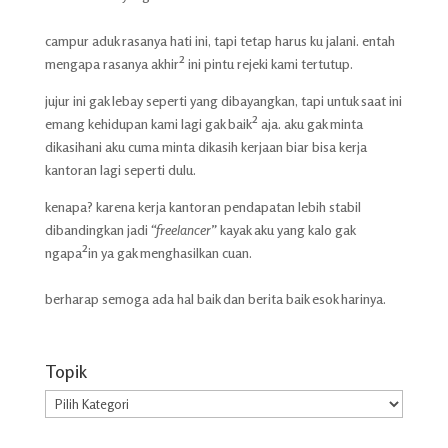
campur aduk rasanya hati ini, tapi tetap harus ku jalani. entah
mengapa rasanya akhir² ini pintu rejeki kami tertutup.
jujur ini gak lebay seperti yang dibayangkan, tapi untuk saat ini
emang kehidupan kami lagi gak baik² aja. aku gak minta
dikasihani aku cuma minta dikasih kerjaan biar bisa kerja
kantoran lagi seperti dulu.
kenapa? karena kerja kantoran pendapatan lebih stabil
dibandingkan jadi
“freelancer”
kayak aku yang kalo gak
ngapa²in ya gak menghasilkan cuan.
berharap semoga ada hal baik dan berita baik esok harinya.
Topik
Topik