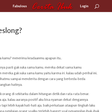
Fabulous
Login
eslong?
a kamu? menerima keadaanmu apapun itu..
anya pasti gak suka sama kamu. mereka dekat sama kamu
 mereka gak suka sama kamu yaitu karena iri. kalau udah perihal ini,
lihatmu sampai menderita dengan cara yang berbeda-beda
angkan hatinya.
 orang di sekitarku dalam hitungan detik dan rata-rata benar.
 aja. kalau auranya positif aku bisa nyaman dekat dengannya
 tapi lebih kayak hati-hati aja. baik perkataan ataupun tingkah laku
apa penilaian orang soalku terlebih banget soal penampilan ibuk-ibuk