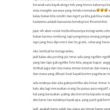
beranak satu kayak abege inih yang konon kabarnya bu
atau mungkin auranya yang terlalu memukau
m
kalau bukan kita sendiri dan inget ya kita gak bisa mak
badanmu adalah kanvasmu berekspresi #nomention
jujur nih akun sosial media khususnya instagramku s
bukan karena sombong tapi pengennya emang pengenny
tapi yang bisa diprotect dan itu gratis, sekarang haru
oke, kembali ke instagramku..
jadi kalau aku posting pic terus ada yang ngelike-ngel
yang lain tapi gak ngelike foto kita, jangan baper. angg
terlihat juga dari situ mana teman beneran dan mana 
dan mana yang dibuat-buat kayak kontes pagelaran mis
ada enaknya dan ada gaknya ketika aku benar-benar ta
kalo aku lagi merasakan orang itu punya aura negatif. 
hal yang kurasakan. paling aku bercerita kepada oran
aku harus tau wataknya kayak apa, yang pasti gak berm
jadi, apakah kamu udah tau siapa aja teman kamu ya