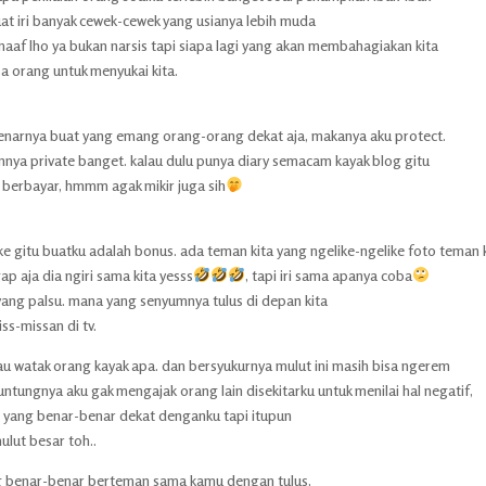
at iri banyak cewek-cewek yang usianya lebih muda
aaf lho ya bukan narsis tapi siapa lagi yang akan membahagiakan kita
sa orang untuk menyukai kita.
ebenarnya buat yang emang orang-orang dekat aja, makanya aku protect.
a private banget. kalau dulu punya diary semacam kayak blog gitu
s berbayar, hmmm agak mikir juga sih
ike gitu buatku adalah bonus. ada teman kita yang ngelike-ngelike foto teman 
ap aja dia ngiri sama kita yesss
, tapi iri sama apanya coba
yang palsu. mana yang senyumnya tulus di depan kita
s-missan di tv.
u watak orang kayak apa. dan bersyukurnya mulut ini masih bisa ngerem
untungnya aku gak mengajak orang lain disekitarku untuk menilai hal negatif,
g yang benar-benar dekat denganku tapi itupun
ulut besar toh..
ng benar-benar berteman sama kamu dengan tulus,