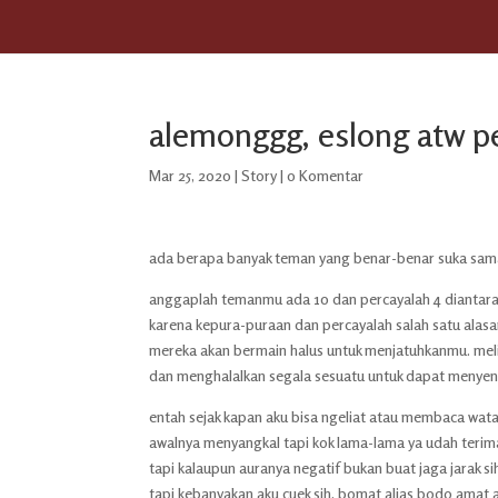
alemonggg, eslong atw p
Mar 25, 2020
|
Story
|
0 Komentar
ada berapa banyak teman yang benar-benar suka sam
anggaplah temanmu ada 10 dan percayalah 4 diantar
karena kepura-puraan dan percayalah salah satu alasan
mereka akan bermain halus untuk menjatuhkanmu. me
dan menghalalkan segala sesuatu untuk dapat menyen
entah sejak kapan aku bisa ngeliat atau membaca watak
awalnya menyangkal tapi kok lama-lama ya udah terima
tapi kalaupun auranya negatif bukan buat jaga jarak sih
tapi kebanyakan aku cuek sih, bomat alias bodo amat 