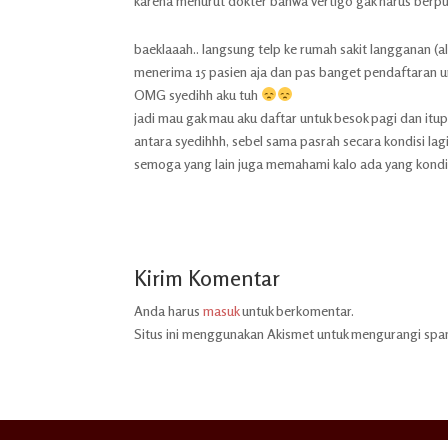
karena menurut dokter bahwa vertigo gak harus berput
baeklaaah.. langsung telp ke rumah sakit langganan
menerima 15 pasien aja dan pas banget pendaftaran unt
OMG syedihh aku tuh
jadi mau gak mau aku daftar untuk besok pagi dan itup
antara syedihhh, sebel sama pasrah secara kondisi lagi
semoga yang lain juga memahami kalo ada yang kondis
Kirim Komentar
Anda harus
masuk
untuk berkomentar.
Situs ini menggunakan Akismet untuk mengurangi sp