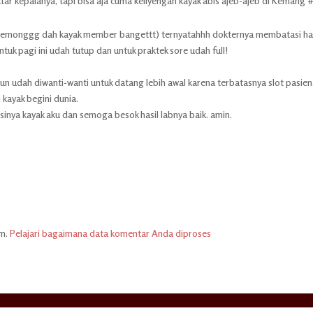
ar kepalanya, tapi bisa aja cuma keliyengan kayak abis ajeb-ajeb di Kemang 
 (alemonggg dah kayak member bangettt) ternyatahhh dokternya membatasi h
uk pagi ini udah tutup dan untuk praktek sore udah full!
un udah diwanti-wanti untuk datang lebih awal karena terbatasnya slot pasien
 kayak begini dunia.
inya kayak aku dan semoga besok hasil labnya baik. amin.
am.
Pelajari bagaimana data komentar Anda diproses