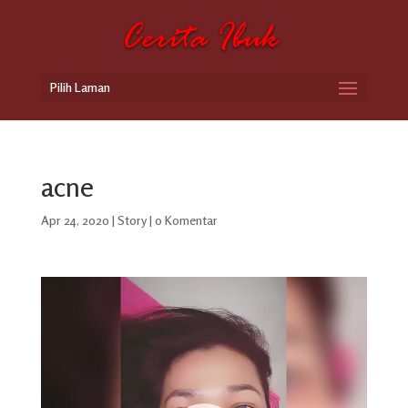
Pilih Laman
acne
Apr 24, 2020
|
Story
|
0 Komentar
Pemutar
Video